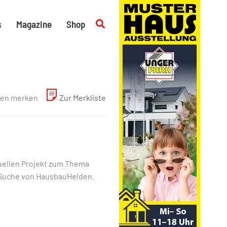
Suchen
s
Magazine
Shop
en merken
Zur Merkliste
tuellen Projekt zum Thema
enSuche von HausbauHelden.