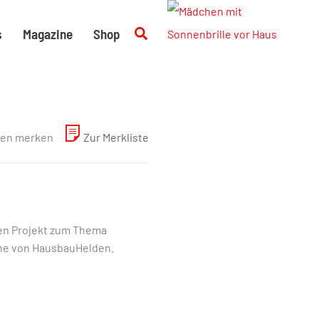
Suchen
s
Magazine
Shop
en merken
Zur Merkliste
llen Projekt zum Thema
che von HausbauHelden.