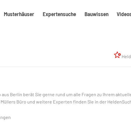
Musterhäuser
Expertensuche
Bauwissen
Video
Held
o aus Berlin berät Sie gerne rund um alle Fragen zu Ihrem aktue
. Müllers Büro und weitere Experten finden Sie in der HeldenSu
ungen