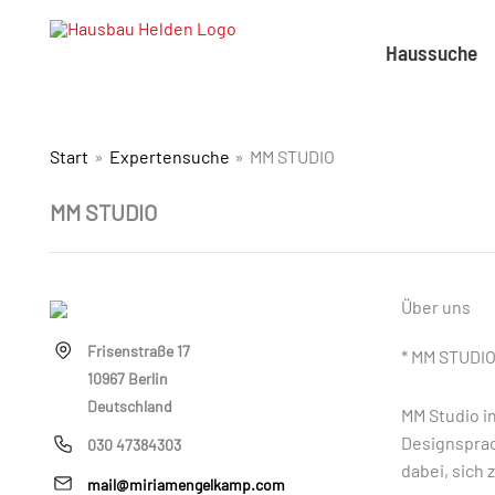
Haussuche
Start
Expertensuche
MM STUDIO
MM STUDIO
Über uns
Frisenstraße 17
*
MM STUDIO 
10967 Berlin
Deutschland
MM Studio i
Designsprac
030 47384303
dabei, sich 
mail@miriamengelkamp.com