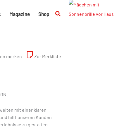
Suchen
s
Magazine
Shop
en merken
Zur Merkliste
IGN.
elten mit einer klaren
und hilft unseren Kunden
merlebnisse zu gestalten