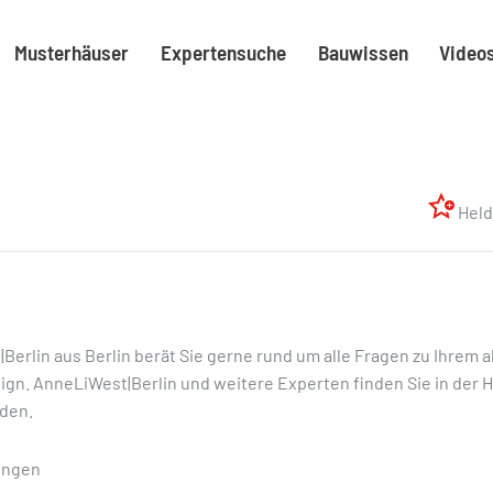
Musterhäuser
Expertensuche
Bauwissen
Video
Held
Berlin aus Berlin berät Sie gerne rund um alle Fragen zu Ihrem 
sign. AnneLiWest|Berlin und weitere Experten finden Sie in der
den.
ungen