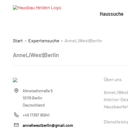
Haussuche
Start
Expertensuche
AnneLiWest|Berlin
AnneLiWest|Berlin
Über uns
Almstadtstraße 5
AnneLiWest|
10119 Berlin
Interior-De
Deutschland
HausbauHel
+49 17397 95941
Dienstleist
anneliwestberlin@gmail.com