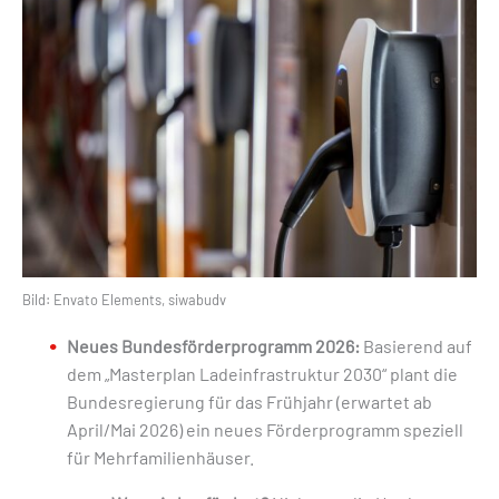
Bild: Envato Elements, siwabudv
Neues Bundesförderprogramm 2026:
Basierend auf
dem „Masterplan Ladeinfrastruktur 2030“ plant die
Bundesregierung für das Frühjahr (erwartet ab
April/Mai 2026) ein neues Förderprogramm speziell
für Mehrfamilienhäuser.