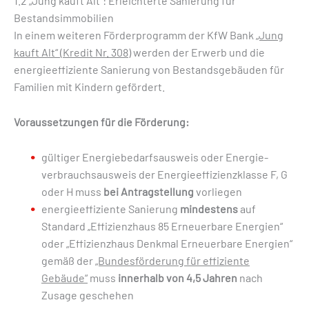
1.2 „Jung kauft Alt“: Erleichterte Sanierung für
Bestandsimmobilien
In einem weiteren Förderprogramm der KfW Bank
„Jung
kauft Alt“ (Kredit Nr. 308)
werden der Erwerb und die
energieeffiziente Sanierung von Bestandsgebäuden für
Familien mit Kindern gefördert.
Voraussetzungen für die Förderung:
gültiger Energiebedarfsausweis oder Energie­
verbrauchs­ausweis der Energieeffizienzklasse F, G
oder H muss
bei Antragstellung
vorliegen
energieeffiziente Sanierung
mindestens
auf
Standard „Effizienzhaus 85 Erneuerbare Energien“
oder „Effizienzhaus Denkmal Erneuerbare Energien“
gemäß der
„Bundesförderung für effiziente
Gebäude“
muss
innerhalb von 4,5 Jahren
nach
Zusage geschehen