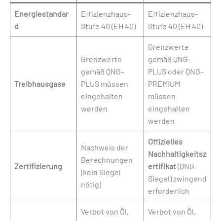
Energiestandar
Effizienzhaus-
Effizienzhaus-
d
Stufe 40 (EH 40)
Stufe 40 (EH 40)
Grenzwerte
Grenzwerte
gemäß QNG-
gemäß QNG-
PLUS oder QNG-
Treibhausgase
PLUS müssen
PREMIUM
eingehalten
müssen
werden
eingehalten
werden
Offizielles
Nachweis der
Nachhaltigkeitsz
Berechnungen
Zertifizierung
ertifikat
(QNG-
(kein Siegel
Siegel) zwingend
nötig)
erforderlich
Verbot von Öl,
Verbot von Öl,