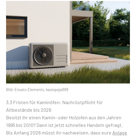
Bild: Envato Elements, kasiopeja999
3.3 Fristen für Kaminöfen: Nachrüstpflicht für
Altbestände bis 2026
Besitzt ihr einen Kamin- oder Holzofen aus den Jahren
1995 bis 2010? Dann ist jetzt schnelles Handeln gefragt.
Bis Anfang 2026 müsst ihr nachweisen, dass eure
Anlage